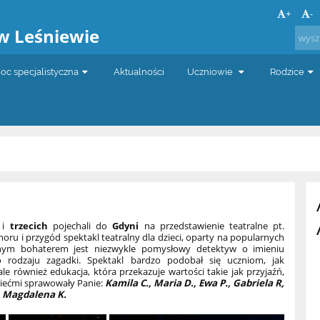
a
+
-
w Leśniewie
c specjalistyczna
Aktualności
Uczniowie
Rodzice
h
i
trzecich
pojechali do
Gdyni
na przedstawienie teatralne pt.
moru i przygód spektakl teatralny dla dzieci, oparty na popularnych
nym bohaterem jest niezwykle pomysłowy detektyw o imieniu
o rodzaju zagadki. Spektakl bardzo podobał się uczniom, jak
ale również edukacja, która przekazuje wartości takie jak przyjaźń,
ziećmi sprawowały Panie:
Kamila C., Maria D., Ewa P., Gabriela R,
z
Magdalena K.