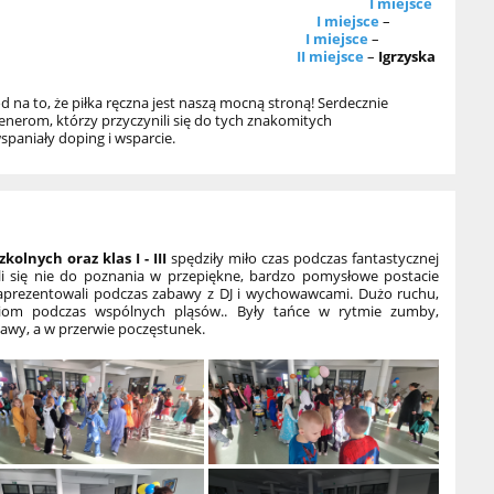
I miejsce
ieci dziewcząt
I miejsce
–
dzieży dziewcząt
I miejsce
–
dzieży chłopców
II miejsce
–
Igrzyska
 na to, że piłka ręczna jest naszą mocną stroną! Serdecznie
nerom, którzy przyczynili się do tych znakomitych
spaniały doping i wsparcie.
kolnych oraz klas I - III
spędziły miło czas podczas fantastycznej
i się nie do poznania w przepiękne, bardzo pomysłowe postacie
e zaprezentowali podczas zabawy z DJ i wychowawcami. Dużo ruchu,
iom podczas wspólnych pląsów.. Były tańce w rytmie zumby,
bawy, a w przerwie poczęstunek.