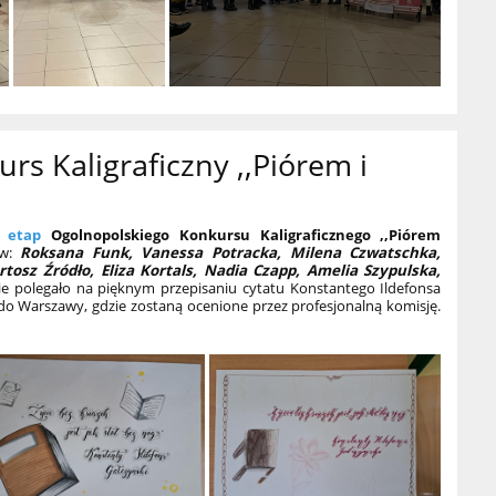
rs Kaligraficzny ,,Piórem i
 etap
Ogolnopolskiego Konkursu Kaligraficznego ,,Piórem
ów:
Roksana Funk, Vanessa Potracka, Milena Czwatschka,
rtosz Źródło, Eliza Kortals, Nadia Czapp, Amelia Szypulska,
e polegało na pięknym przepisaniu cytatu Konstantego Ildefonsa
 do Warszawy, gdzie zostaną ocenione przez profesjonalną komisję.