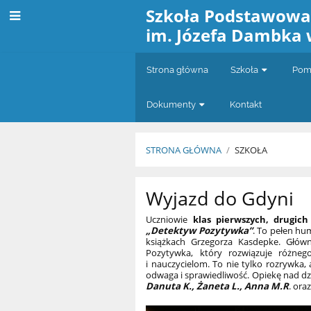
Szkoła Podstawow
im. Józefa Dambka 
Strona główna
Szkoła
Pomo
Dokumenty
Kontakt
STRONA GŁÓWNA
/
SZKOŁA
Szkoła
Wyjazd do Gdyni
Uczniowie
klas pierwszych, drugic
„Detektyw Pozytywka”
. To pełen hu
książkach Grzegorza Kasdepke. Głów
Pozytywka, który rozwiązuje różneg
i nauczycielom. To nie tylko rozrywka, 
odwaga i sprawiedliwość. Opiekę nad d
Danuta K., Żaneta L., Anna M.R
. ora