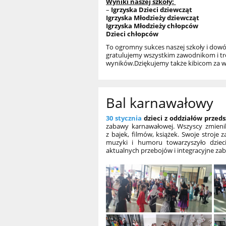
Wyniki naszej szkoły:
–
Igrzyska Dz
Igrzyska Mło
Igrzyska Mło
Dzieci chłopców
To ogromny sukces naszej szkoły i dowód
gratulujemy wszystkim zawodnikom i tre
wyników.
Dziękujemy także kibicom za w
Bal karnawałowy
30 stycznia
dzieci z oddziałów przedsz
zabawy karnawałowej. Wszyscy zmienil
z bajek, filmów, książek. Swoje stroj
muzyki i humoru towarzyszyło dziec
aktualnych przebojów i integracyjne za