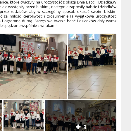
ańce, które ćwiczyły na uroczystość z okazji Dnia Babci i Dziadka.
W
le wystąpiły przed bliskimi, następnie zaprosiły babcie i dziadków
przez rodziców, aby w szczególny sposób okazać swoim bliskim
 za miłość, cierpliwość i zrozumienie.
Ta wyjątkowa uroczystość
ą i ogromną dumą. Szczęśliwe twarze babć i dziadków dały wyraz
wile spędzone wspólnie z wnukami.
3