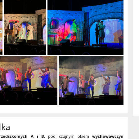
dka
rzedszkolnych A i B
, pod czujnym okiem
wychowawczyń