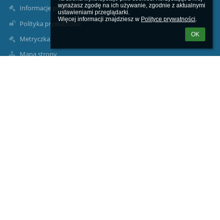
wyrażasz zgodę na ich używanie, zgodnie z aktualnymi 
Informacje prawne
ustawieniami przeglądarki.

Więcej informacji znajdziesz w 
Polityce prywatności
.
Polityka prywatności
OK
Metryczka
Mapa strony
O nas
Kontakt
Aktualności
Dane kontaktowe
Szkoła Podstawowa im. Józefa Dambka w Leśniewie
sekretariat1@splesniewo.pl
786 640 126
Dyrektor szkoły:
534 952 915
pedagog i psycholog szkolny:
535-341-154
intendentka: