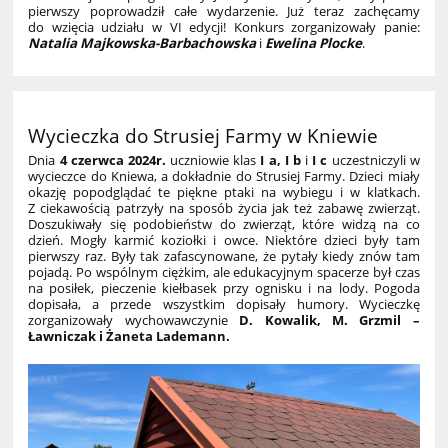
pierwszy poprowadził całe wydarzenie. Już teraz zachęcamy
do wzięcia udziału w VI edycji! Konkurs zorganizowały panie:
Natalia Majkowska-Barbachowska
i
Ewelina Plocke
.
Wycieczka do Strusiej Farmy w Kniewie
Dnia
4 czerwca 2024r.
uczniowie klas
I a, I b
i
I c
uczestniczyli w
wycieczce do Kniewa, a dokładnie do Strusiej Farmy. Dzieci miały
okazję popodglądać te piękne ptaki na wybiegu i w klatkach.
Z ciekawością patrzyły na sposób życia jak też zabawę zwierząt.
Doszukiwały się podobieństw do zwierząt, które widzą na co
dzień. Mogły karmić koziołki i owce. Niektóre dzieci były tam
pierwszy raz. Były tak zafascynowane, że pytały kiedy znów tam
pojadą. Po wspólnym ciężkim, ale edukacyjnym spacerze był czas
na posiłek, pieczenie kiełbasek przy ognisku i na lody. Pogoda
dopisała, a przede wszystkim dopisały humory. Wycieczkę
zorganizowały wychowawczynie
D. Kowalik, M. Grzmil –
Ławniczak i Żaneta Lademann.