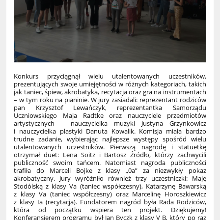
Konkurs przyciągnął wielu utalentowanych uczestników,
prezentujących swoje umiejętności w różnych kategoriach, takich
jak taniec, śpiew, akrobatyka, recytacja oraz gra na instrumentach
– w tym roku na pianinie. W jury zasiadali: reprezentant rodziców
pan Krzysztof Lewańczyk, reprezentantka Samorządu
Uczniowskiego Maja Radtke oraz nauczyciele przedmiotów
artystycznych – nauczycielka muzyki Justyna Grzynkowicz
i nauczycielka plastyki Danuta Kowalik. Komisja miała bardzo
trudne zadanie, wybierając najlepsze występy spośród wielu
utalentowanych uczestników. Pierwszą nagrodę i statuetkę
otrzymał duet: Lena Soitz i Bartosz Źródło, którzy zachwycili
publiczność swoim tańcem. Natomiast nagroda publiczności
trafiła do Marceli Bojke z klasy „0a” za niezwykły pokaz
akrobatyczny. Jury wyróżniło również trzy uczestniczki: Maję
Stodólską z klasy Va (taniec współczesny), Katarzynę Bawarską
z klasy Va (taniec współczesny) oraz Marcelinę Horoszkiewicz
z klasy Ia (recytacja). Fundatorem nagród była Rada Rodziców,
która od początku wspiera ten projekt. Dziękujemy!
Konferansjerem programu był Jan Byczk z klasy V B, który po raz