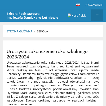
LOGOWANIE
Szkoła Podstawowa
im. Józefa Dambka w Leśniewie
STRONA GŁÓWNA
/
SZKOŁA
Szkoła
Uroczyste zakończenie roku szkolnego
2023/2024
Uroczyste zakończenie roku szkolnego 2023/2024 już za Nami!
Teraz nadszedł czas odpoczynku przed kolejnymi wyzwaniami,
które czekają na Nas już od września. Gratulujemy każdej
uczennicy i każdemu uczniowi osiągniętych celów i zamierzeń! To
bardzo ważne, aby nigdy się nie poddawać! Absolwentom naszej
szkoły życzymy przede wszystkim odwagi, otwartości na nowe
doświadczenia i pełnego rozwoju Waszych zainteresowań
i pasji! Podczas uroczystości podziękowaliśmy również Pani
Dyrektor Marii Maciejewskiej za pełnienie funkcji Dyrektora przez
15 lat Z całego serca serdecznie dziękujemy za pełną otwartości
współpracę! Zawsze czuliśmy wsparcie w realizacji kolejnym
planów i zamierzeń!